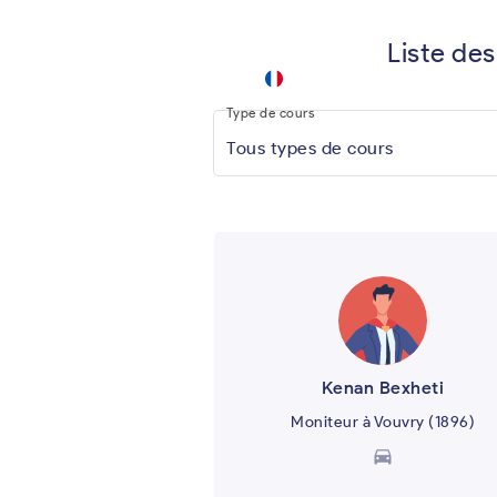
Liste des
fahrschule
keyboard_arrow_down
.app
Type de cours
Tous types de cours
Kenan Bexheti
Moniteur à Vouvry (1896)
directions_car