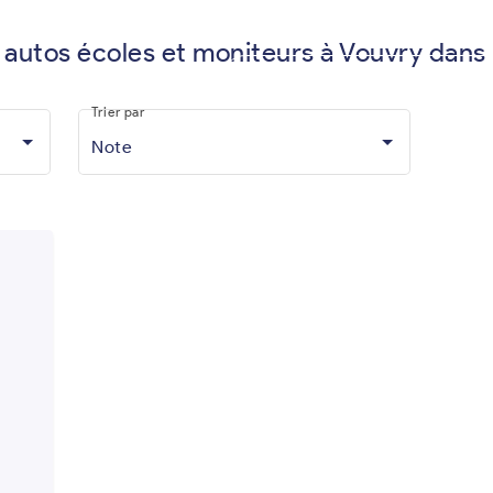
 autos écoles et moniteurs à Vouvry dans
Vous êtes moniteur d'auto-écol
Trier par
Note