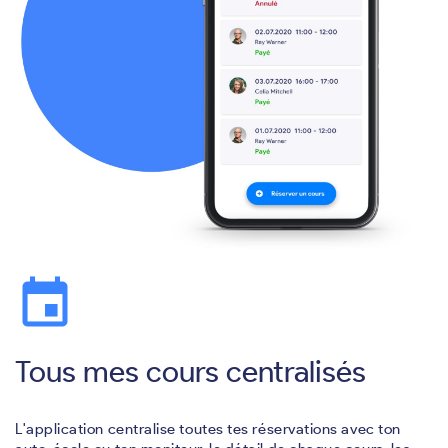
event
Tous mes cours centralisés
L'application centralise toutes tes réservations avec ton