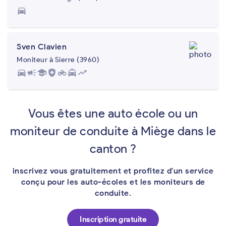
directions_car
Sven Clavien
Moniteur à Sierre (3960)
directions_car
campaign
school
health_and_safety
motorcycle
local_taxi
trending_up
Vous êtes une auto école ou un
moniteur de conduite à Miège dans le
canton ?
inscrivez vous gratuitement et profitez d'un service
conçu pour les auto-écoles et les moniteurs de
conduite.
Inscription gratuite