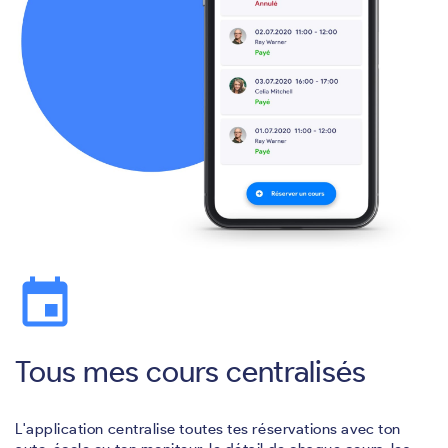
event
Tous mes cours centralisés
L'application centralise toutes tes réservations avec ton