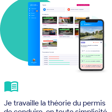
menu_book
Je travaille la théorie du permis
de conduire, en toute simplicité