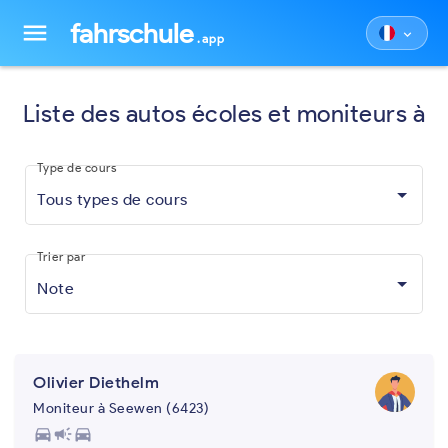
fahrschule
menu
keyboard_arrow_down
.app
Liste des autos écoles et moniteurs à
Type de cours
Tous types de cours
Trier par
Note
Olivier Diethelm
Moniteur à Seewen (6423)
directions_car
campaign
directions_car