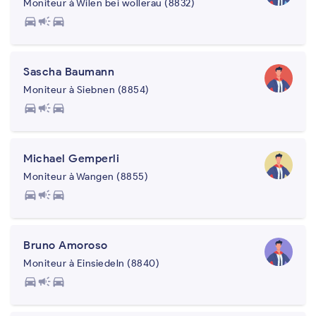
Moniteur à Wilen bei wollerau (8832)
directions_car
campaign
directions_car
Sascha Baumann
Moniteur à Siebnen (8854)
directions_car
campaign
directions_car
Michael Gemperli
Moniteur à Wangen (8855)
directions_car
campaign
directions_car
Bruno Amoroso
Moniteur à Einsiedeln (8840)
directions_car
campaign
directions_car