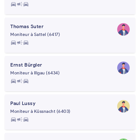
directions_car
campaign
directions_car
Thomas Suter
Moniteur à Sattel (6417)
directions_car
campaign
directions_car
Ernst Bürgler
Moniteur à Illgau (6434)
directions_car
campaign
directions_car
Paul Lussy
Moniteur à Küssnacht (6403)
directions_car
campaign
directions_car