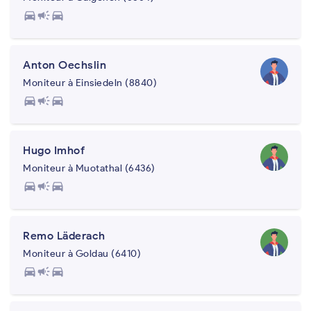
directions_car
campaign
directions_car
Anton Oechslin
Moniteur à Einsiedeln (8840)
directions_car
campaign
directions_car
Hugo Imhof
Moniteur à Muotathal (6436)
directions_car
campaign
directions_car
Remo Läderach
Moniteur à Goldau (6410)
directions_car
campaign
directions_car