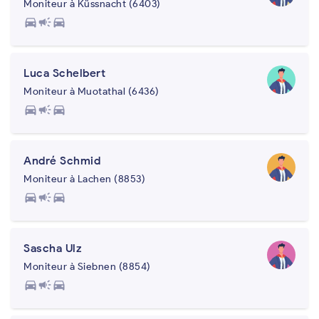
Moniteur à Küssnacht (6403)
directions_car
campaign
directions_car
Luca Schelbert
Moniteur à Muotathal (6436)
directions_car
campaign
directions_car
André Schmid
Moniteur à Lachen (8853)
directions_car
campaign
directions_car
Sascha Ulz
Moniteur à Siebnen (8854)
directions_car
campaign
directions_car