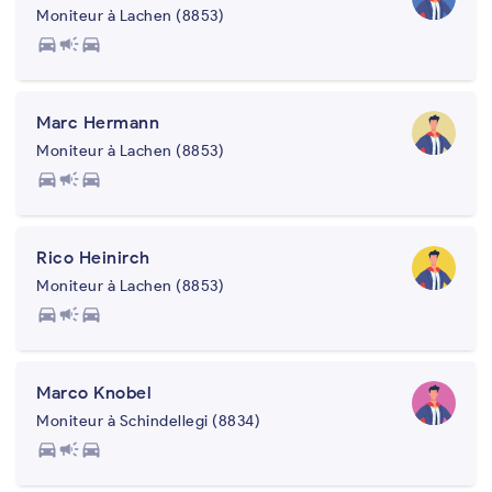
Moniteur à Lachen (8853)
directions_car
campaign
directions_car
Marc Hermann
Moniteur à Lachen (8853)
directions_car
campaign
directions_car
Rico Heinirch
Moniteur à Lachen (8853)
directions_car
campaign
directions_car
Marco Knobel
Moniteur à Schindellegi (8834)
directions_car
campaign
directions_car