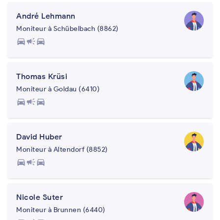
André Lehmann
Moniteur à Schübelbach (8862)
directions_car
campaign
directions_car
Thomas Krüsi
Moniteur à Goldau (6410)
directions_car
campaign
directions_car
David Huber
Moniteur à Altendorf (8852)
directions_car
campaign
directions_car
Nicole Suter
Moniteur à Brunnen (6440)