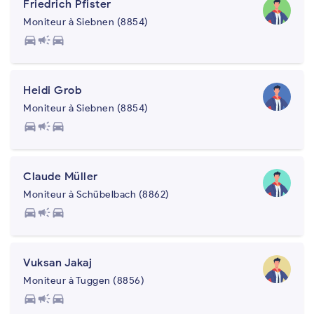
Friedrich Pfister
Moniteur à Siebnen (8854)
directions_car
campaign
directions_car
Heidi Grob
Moniteur à Siebnen (8854)
directions_car
campaign
directions_car
Claude Müller
Moniteur à Schübelbach (8862)
directions_car
campaign
directions_car
Vuksan Jakaj
Moniteur à Tuggen (8856)
directions_car
campaign
directions_car