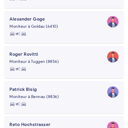
Alexander Goge
Moniteur à Goldau (6410)
directions_car
campaign
directions_car
Roger Rovitti
Moniteur à Tuggen (8856)
directions_car
campaign
directions_car
Patrick Bisig
Moniteur à Bennau (8836)
directions_car
campaign
directions_car
Reto Hochstrasser