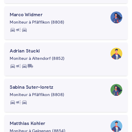
Marco Widmer
Moniteur à Pfäffikon (8808)
directions_car
campaign
directions_car
Adrian Stucki
Moniteur à Altendorf (8852)
directions_car
campaign
directions_car
local_shipping
Sabina Suter-loretz
Moniteur à Pfäffikon (8808)
directions_car
campaign
directions_car
Matthias Kohler
Moniteur à Galgenen (8854)