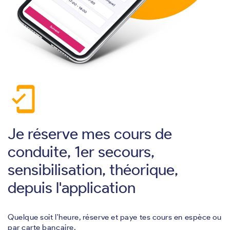
mobile_friendly
Je réserve mes cours de
conduite, 1er secours,
sensibilisation, théorique,
depuis l'application
Quelque soit l'heure, réserve et paye tes cours en espèce ou
par carte bancaire.