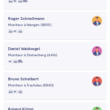
directions_car
campaign
directions_car
local_shipping
Roger Schnellmann
Moniteur à Wangen (8855)
directions_car
campaign
directions_car
Daniel Waldvogel
Moniteur à Steinerberg (6416)
campaign
directions_car
local_shipping
Bruno Schelbert
Moniteur à Trachslau (8840)
directions_car
campaign
directions_car
Roland Küttel