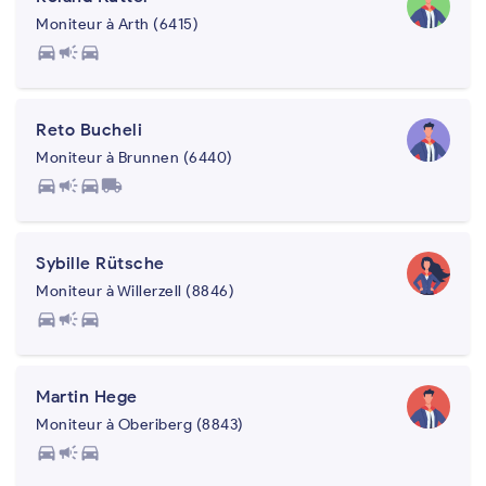
Moniteur à Arth (6415)
directions_car
campaign
directions_car
Reto Bucheli
Moniteur à Brunnen (6440)
directions_car
campaign
directions_car
local_shipping
Sybille Rütsche
Moniteur à Willerzell (8846)
directions_car
campaign
directions_car
Martin Hege
Moniteur à Oberiberg (8843)
directions_car
campaign
directions_car