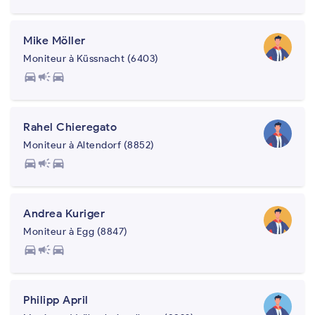
Mike Möller
Moniteur à Küssnacht (6403)
directions_car
campaign
directions_car
Rahel Chieregato
Moniteur à Altendorf (8852)
directions_car
campaign
directions_car
Andrea Kuriger
Moniteur à Egg (8847)
directions_car
campaign
directions_car
Philipp April