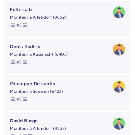
Felix Laib
Moniteur à Altendorf (8852)
directions_car
campaign
directions_car
Denis Kadiric
Moniteur à Küssnacht (6403)
directions_car
campaign
directions_car
Giuseppe De santis
Moniteur à Seewen (6423)
directions_car
campaign
directions_car
David Bürge
Moniteur à Altendorf (8852)