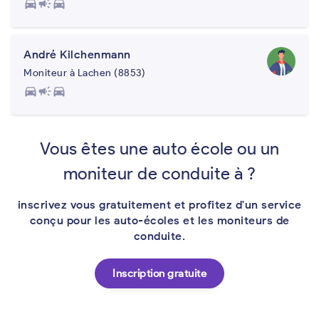
directions_car
campaign
directions_car
André Kilchenmann
Moniteur à Lachen (8853)
directions_car
campaign
directions_car
Vous êtes une auto école ou un
moniteur de conduite à ?
inscrivez vous gratuitement et profitez d'un service
conçu pour les auto-écoles et les moniteurs de
conduite.
Inscription gratuite