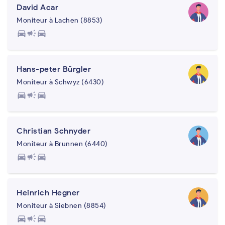
David Acar
Moniteur à Lachen (8853)
directions_car
campaign
directions_car
Hans-peter Bürgler
Moniteur à Schwyz (6430)
directions_car
campaign
directions_car
Christian Schnyder
Moniteur à Brunnen (6440)
directions_car
campaign
directions_car
Heinrich Hegner
Moniteur à Siebnen (8854)
directions_car
campaign
directions_car