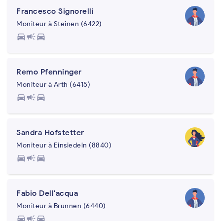
Francesco Signorelli
Moniteur à Steinen (6422)
directions_car
campaign
directions_car
Remo Pfenninger
Moniteur à Arth (6415)
directions_car
campaign
directions_car
Sandra Hofstetter
Moniteur à Einsiedeln (8840)
directions_car
campaign
directions_car
Fabio Dell'acqua
Moniteur à Brunnen (6440)
directions_car
campaign
directions_car