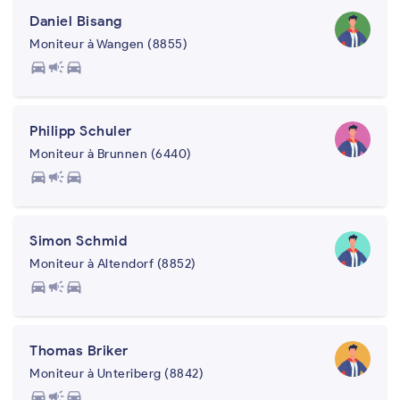
Daniel Bisang
Moniteur à Wangen (8855)
directions_car
campaign
directions_car
Philipp Schuler
Moniteur à Brunnen (6440)
directions_car
campaign
directions_car
Simon Schmid
Moniteur à Altendorf (8852)
directions_car
campaign
directions_car
Thomas Briker
Moniteur à Unteriberg (8842)
directions_car
campaign
directions_car