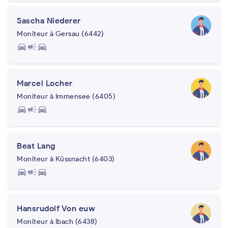
Sascha Niederer
Moniteur à Gersau (6442)
directions_car
campaign
directions_car
Marcel Locher
Moniteur à Immensee (6405)
directions_car
campaign
directions_car
Beat Lang
Moniteur à Küssnacht (6403)
directions_car
campaign
directions_car
Hansrudolf Von euw
Moniteur à Ibach (6438)