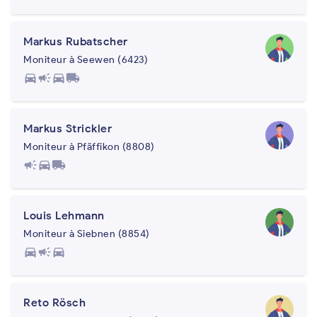
Markus Rubatscher
Moniteur à Seewen (6423)
directions_car
campaign
directions_car
local_shipping
Markus Strickler
Moniteur à Pfäffikon (8808)
campaign
directions_car
local_shipping
Louis Lehmann
Moniteur à Siebnen (8854)
directions_car
campaign
directions_car
Reto Rösch