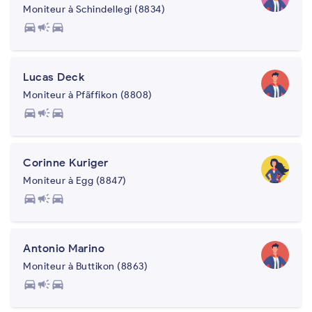
Moniteur à Schindellegi (8834)
directions_car
campaign
directions_car
Lucas Deck
Moniteur à Pfäffikon (8808)
directions_car
campaign
directions_car
Corinne Kuriger
Moniteur à Egg (8847)
directions_car
campaign
directions_car
Antonio Marino
Moniteur à Buttikon (8863)
directions_car
campaign
directions_car