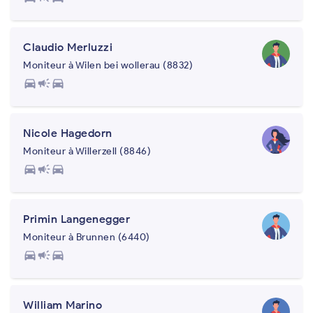
Claudio Merluzzi
Moniteur à Wilen bei wollerau (8832)
directions_car
campaign
directions_car
Nicole Hagedorn
Moniteur à Willerzell (8846)
directions_car
campaign
directions_car
Primin Langenegger
Moniteur à Brunnen (6440)
directions_car
campaign
directions_car
William Marino