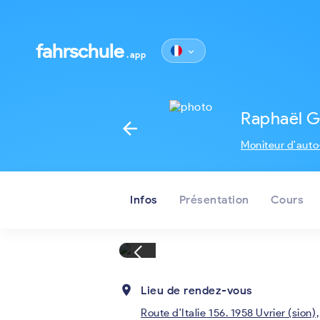
fahrschule
keyboard_arrow_down
.app
Raphaël G
arrow_back
Moniteur d'auto-
Infos
Présentation
Cours
place
Lieu de rendez-vous
Route d'Italie 156. 1958 Uvrier (sion),