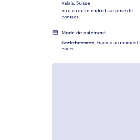
Valais, Suisse
ou à un autre endroit sur prise de
contact
credit_card
Mode de paiement
Carte bancaire
,
Espèce au moment 
cours