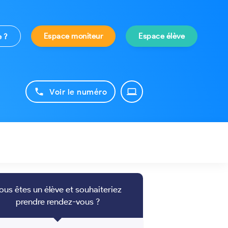
Espace moniteur
Espace élève
e ?
phone
laptop
Voir le numéro
ous êtes un élève et souhaiteriez
prendre rendez-vous ?