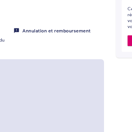
Ce
ré
vo
vo
feedback
Annulation et remboursement
du