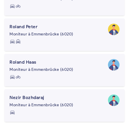
directions_car
motorcycle
Roland Peter
Moniteur à Emmenbrücke (6020)
directions_car
local_taxi
Roland Haas
Moniteur à Emmenbrücke (6020)
directions_car
motorcycle
Nezir Bozhdaraj
Moniteur à Emmenbrücke (6020)
directions_car