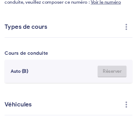
conduite, veuillez composer ce numéro :
Voir le numéro
more_vert
Types de cours
Cours de conduite
(B)
Réserver
Auto
more_vert
Véhicules