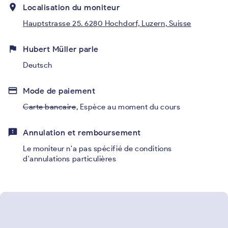
place
Localisation du moniteur
Hauptstrasse 25. 6280 Hochdorf, Luzern, Suisse
flag
Hubert Müller parle
Deutsch
credit_card
Mode de paiement
Carte bancaire
,
Espèce au moment du cours
feedback
Annulation et remboursement
Le moniteur n'a pas spécifié de conditions
d'annulations particulières