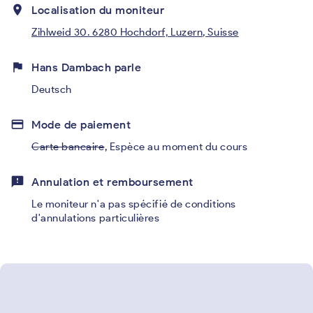
place
Localisation du moniteur
Zihlweid 30. 6280 Hochdorf, Luzern, Suisse
flag
Hans Dambach parle
Deutsch
credit_card
Mode de paiement
Carte bancaire
,
Espèce au moment du cours
feedback
Annulation et remboursement
Le moniteur n'a pas spécifié de conditions
d'annulations particulières