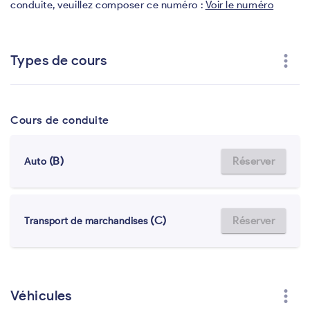
conduite, veuillez composer ce numéro :
Voir le numéro
more_vert
Types de cours
Cours de conduite
(B)
Réserver
Auto
(C)
Réserver
Transport de marchandises
more_vert
Véhicules