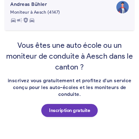
Andreas Bühler
Moniteur à Aesch (4147)
directions_car
campaign
health_and_safety
directions_car
Vous êtes une auto école ou un
moniteur de conduite à Aesch dans le
canton ?
inscrivez vous gratuitement et profitez d'un service
conçu pour les auto-écoles et les moniteurs de
conduite.
Inscription gratuite