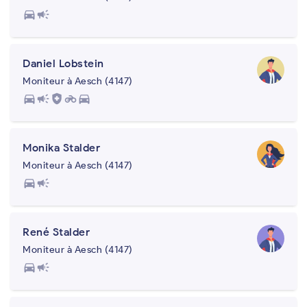
directions_car
campaign
Daniel Lobstein
Moniteur à Aesch (4147)
directions_car
campaign
health_and_safety
motorcycle
directions_car
Monika Stalder
Moniteur à Aesch (4147)
directions_car
campaign
René Stalder
Moniteur à Aesch (4147)
directions_car
campaign