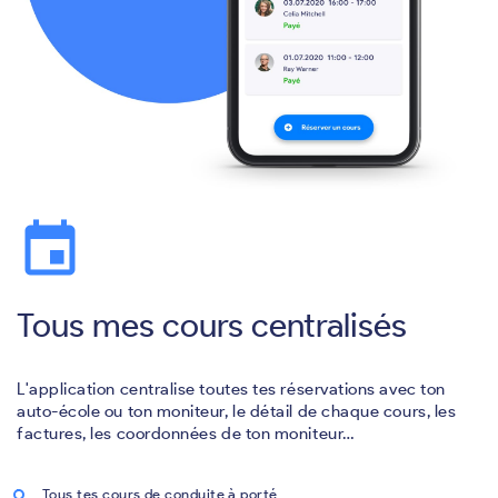
event
Tous mes cours centralisés
L'application centralise toutes tes réservations avec ton
auto-école ou ton moniteur, le détail de chaque cours, les
factures, les coordonnées de ton moniteur…
Tous tes cours de conduite à porté