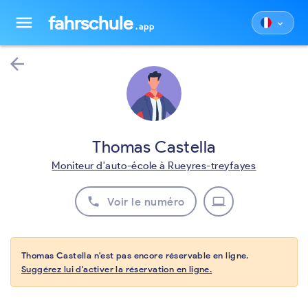
fahrschule
menu
keyboard_arrow_down
.app
arrow_back
Thomas Castella
Moniteur d'auto-école à Rueyres-treyfayes
phone
laptop
Voir le numéro
Thomas Castella n'est pas encore réservable en ligne.
Suggérez lui d'activer la réservation en ligne.