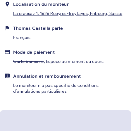
place
Localisation du moniteur
La crausaz 1. 1626 Rueyres-treyfayes, Fribourg, Suisse
flag
Thomas Castella parle
Français
credit_card
Mode de paiement
Carte bancaire
,
Espèce au moment du cours
feedback
Annulation et remboursement
Le moniteur n'a pas spécifié de conditions
d'annulations particulières