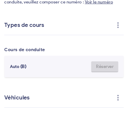
conduite, veuillez composer ce numéro :
Voir le numéro
more_vert
Types de cours
Cours de conduite
(B)
Réserver
Auto
more_vert
Véhicules