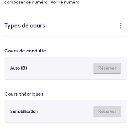
composer ce numéro :
Voir le numéro
more_vert
Types de cours
Cours de conduite
(B)
Réserver
Auto
Cours théoriques
Réserver
Sensibilisation