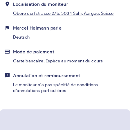
place
Localisation du moniteur
Obere dorfstrasse 27b. 5034 Suhr, Aargau, Suisse
flag
Marcel Heimann parle
Deutsch
credit_card
Mode de paiement
Carte bancaire
,
Espèce au moment du cours
feedback
Annulation et remboursement
Le moniteur n'a pas spécifié de conditions
d'annulations particulières