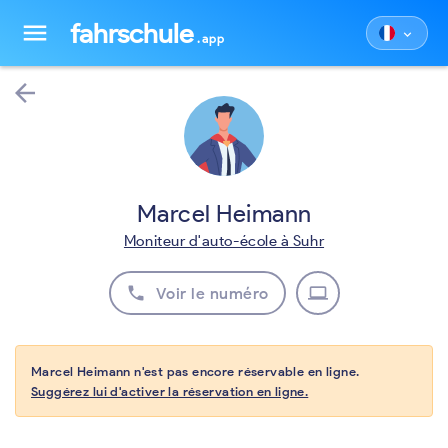
fahrschule
menu
keyboard_arrow_down
.app
arrow_back
Marcel Heimann
Moniteur d'auto-école à Suhr
phone
laptop
Voir le numéro
Marcel Heimann n'est pas encore réservable en ligne.
Suggérez lui d'activer la réservation en ligne.