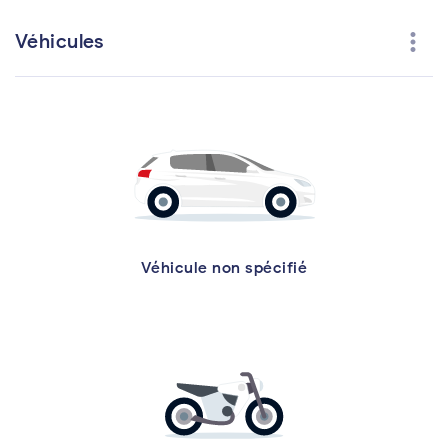
more_vert
Véhicules
Véhicule non spécifié