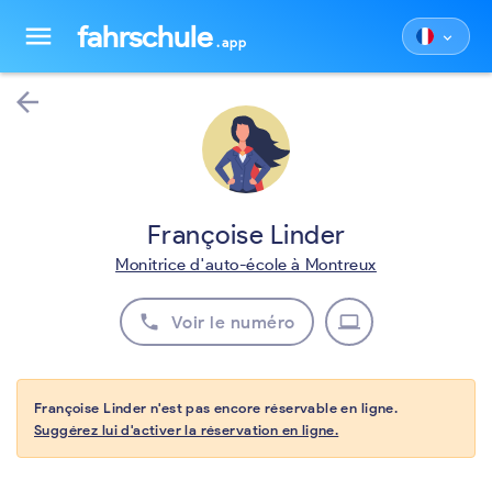
fahrschule
menu
keyboard_arrow_down
.app
arrow_back
Françoise Linder
Monitrice d'auto-école à Montreux
phone
laptop
Voir le numéro
Françoise Linder n'est pas encore réservable en ligne.
Suggérez lui d'activer la réservation en ligne.