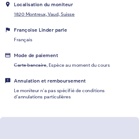
place
Localisation du moniteur
1820 Montreux, Vaud, Suisse
flag
Françoise Linder parle
Français
credit_card
Mode de paiement
Carte bancaire
,
Espèce au moment du cours
feedback
Annulation et remboursement
Le moniteur n'a pas spécifié de conditions
d'annulations particulières