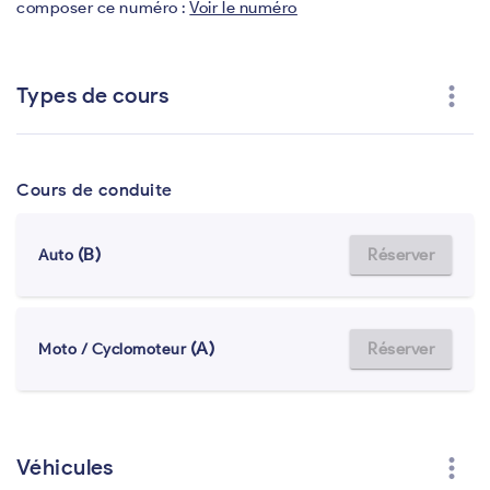
composer ce numéro :
Voir le numéro
more_vert
Types de cours
Cours de conduite
(B)
Réserver
Auto
(A)
Réserver
Moto / Cyclomoteur
more_vert
Véhicules