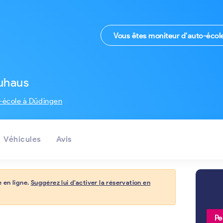
Vous êtes moniteur d'auto-écol
uhaus
-école à Düdingen
Véhicules
Avis
 en ligne.
Suggérez lui d'activer la réservation en
Pe