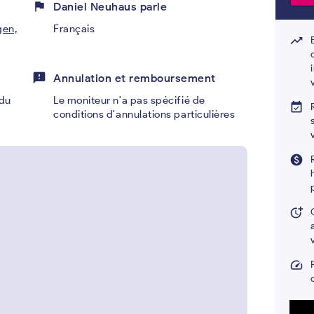
flag
Daniel Neuhaus parle
gen,
Français
trending_up
feedback
Annulation et remboursement
du
Le moniteur n'a pas spécifié de
event_available
conditions d'annulations particulières
paid
more_time
speed