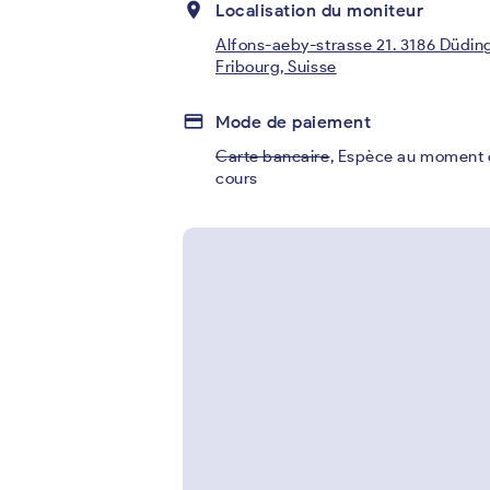
place
Localisation du moniteur
Alfons-aeby-strasse 21. 3186 Düdin
Fribourg, Suisse
credit_card
Mode de paiement
Carte bancaire
,
Espèce au moment 
cours