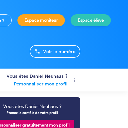
Espace moniteur
Espace élève
e ?
phone
Voir le numéro
Vous êtes Daniel Neuhaus ?
more_vert
Personnaliser mon profil
Vous êtes Daniel Neuhaus ?
Prenez le contôle de votre profil
rsonnaliser gratuitement mon profil