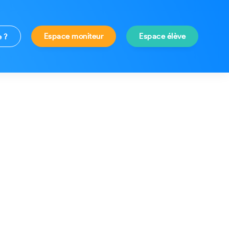
Espace moniteur
Espace élève
e ?